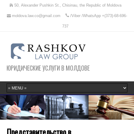
50, Alexander Pushkin St., Chisinau, the Republic of Moldova
moldova.law.co@gmail.com
/Viber /WhatsApp +(373)-68-696-
737
ЮРИДИЧЕСКИЕ УСЛУГИ В МОЛДОВЕ
Представительство в