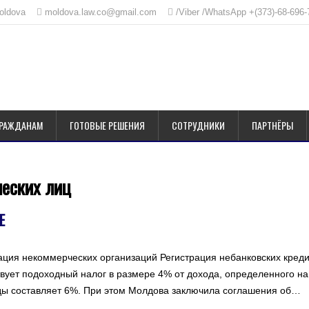
Moldova
moldova.law.co@gmail.com
/Viber /WhatsApp +(373)-68-696-
ГРАЖДАНАМ
ГОТОВЫЕ РЕШЕНИЯ
СОТРУДНИКИ
ПАРТНЁРЫ
еских лиц
Е
ация некоммерческих организаций Регистрация небанковских кред
вует подоходный налог в размере 4% от дохода, определенного на
ды составляет 6%. При этом Молдова заключила соглашения об…