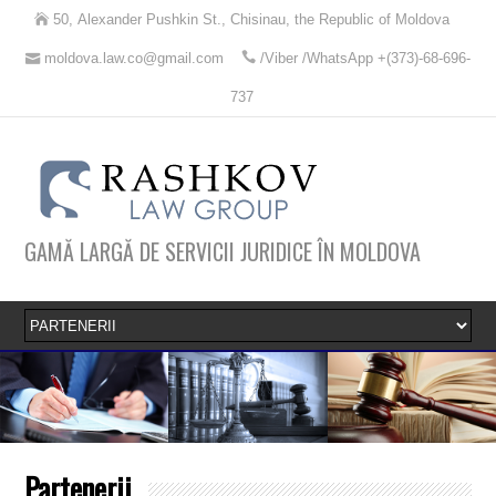
50, Alexander Pushkin St., Chisinau, the Republic of Moldova
moldova.law.co@gmail.com
/Viber /WhatsApp +(373)-68-696-
737
GAMĂ LARGĂ DE SERVICII JURIDICE ÎN MOLDOVA
Partenerii