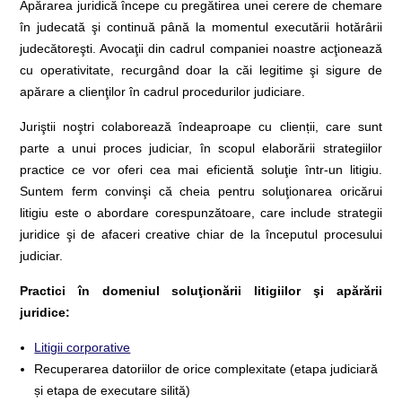
Apărarea juridică începe cu pregătirea unei cerere de chemare
în judecată şi continuă până la momentul executării hotărârii
judecătoreşti. Avocaţii din cadrul companiei noastre acţionează
cu operativitate, recurgând doar la căi legitime şi sigure de
apărare a clienţilor în cadrul procedurilor judiciare.
Juriştii noştri colaborează îndeaproape cu clienții, care sunt
parte a unui proces judiciar, în scopul elaborării strategiilor
practice ce vor oferi cea mai eficientă soluţie într-un litigiu.
Suntem ferm convinşi că cheia pentru soluţionarea oricărui
litigiu este o abordare corespunzătoare, care include strategii
juridice şi de afaceri creative chiar de la începutul procesului
judiciar.
Practici în domeniul soluţionării litigiilor şi apărării
juridice:
Litigii corporative
Recuperarea datoriilor de orice complexitate (etapa judiciară
și etapa de executare silită)