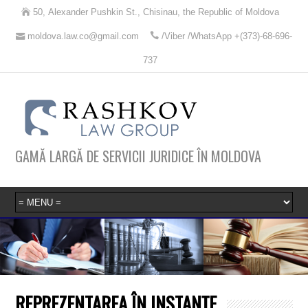
50, Alexander Pushkin St., Chisinau, the Republic of Moldova
moldova.law.co@gmail.com
/Viber /WhatsApp +(373)-68-696-
737
GAMĂ LARGĂ DE SERVICII JURIDICE ÎN MOLDOVA
REPREZENTAREA ÎN INSTANŢE