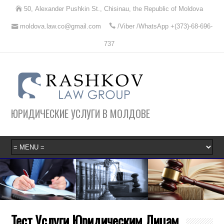
50, Alexander Pushkin St., Chisinau, the Republic of Moldova
moldova.law.co@gmail.com
/Viber /WhatsApp +(373)-68-696-
737
ЮРИДИЧЕСКИЕ УСЛУГИ В МОЛДОВЕ
Тест Услуги Юридическим Лицам