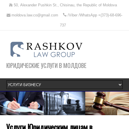
50, Alexander Pushkin St., Chisinau, the Republic of Moldova
moldova.law.co@gmail.com
/Viber /WhatsApp +(373)-68-696-
737
ЮРИДИЧЕСКИЕ УСЛУГИ В МОЛДОВЕ
Услуги Юридическим лицам в