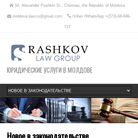
50, Alexander Pushkin St., Chisinau, the Republic of Moldova
moldova.law.co@gmail.com
/Viber /WhatsApp +(373)-68-696-
737
ЮРИДИЧЕСКИЕ УСЛУГИ В МОЛДОВЕ
Новое в законодательстве