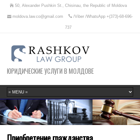
50, Alexander Pushkin St., Chisinau, the Republic of Moldova
moldova.law.co@gmail.com
/Viber /WhatsApp +(373)-68-696-
737
ЮРИДИЧЕСКИЕ УСЛУГИ В МОЛДОВЕ
Приобретение гражданства