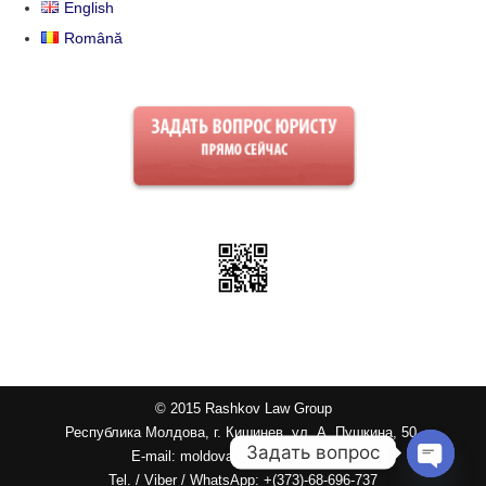
English
Română
© 2015 Rashkov Law Group
Республика Молдова, г. Кишинев, ул. А. Пушкина, 50.
Задать вопрос
E-mail: moldova.law.co@gmail.com
Tel. / Viber / WhatsApp: +(373)-68-696-737
Open